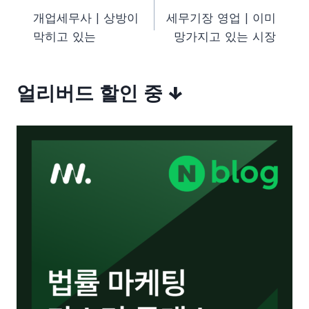
개업세무사 | 상방이
세무기장 영업 | 이미
내
막히고 있는
망가지고 있는 시장
비
게
얼리버드 할인 중 ↓
이
션