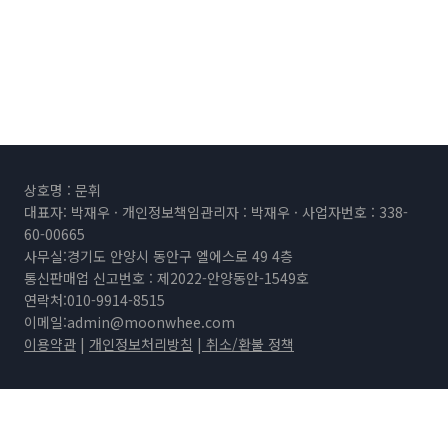
상호명 : 문휘
대표자: 박재우 · 개인정보책임관리자 : 박재우 · 사업자번호 : 338-
60-00665
사무실:경기도 안양시 동안구 엘에스로 49 4층
통신판매업 신고번호 : 제2022-안양동안-1549호
연락처:010-9914-8515
이메일:
admin@moonwhee.com
이용약관
|
개인정보처리방침
|
취소/환불 정책