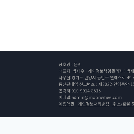
상호명 : 문휘
대표자: 박재우 · 개인정보책임관리자 : 박재우 
사무실:경기도 안양시 동안구 엘에스로 49 
통신판매업 신고번호 : 제2022-안양동안-1
연락처:010-9914-8515
이메일:
admin@moonwhee.com
이용약관
|
개인정보처리방침
|
취소/환불 