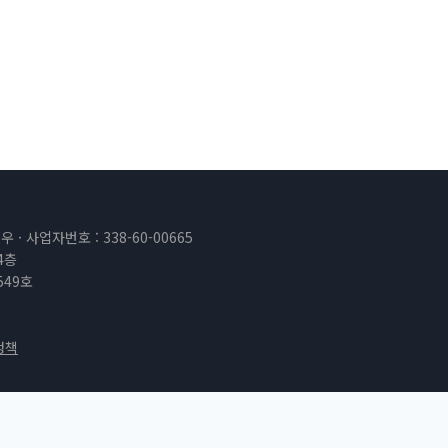
· 사업자번호 : 338-60-00665
4층
549호
정책