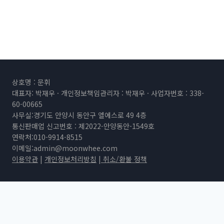
상호명 : 문휘
대표자: 박재우 · 개인정보책임관리자 : 박재우 · 사업자번호 : 338-
60-00665
사무실:경기도 안양시 동안구 엘에스로 49 4층
통신판매업 신고번호 : 제2022-안양동안-1549호
연락처:010-9914-8515
이메일:
admin@moonwhee.com
이용약관
|
개인정보처리방침
|
취소/환불 정책