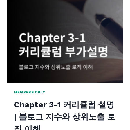
2
커
리
큘
럼
설
명
|
키
워
드
와
고
객
MEMBERS ONLY
검
Chapter 3-1 커리큘럼 설명
색
여
| 블로그 지수와 상위노출 로
정
직 이해