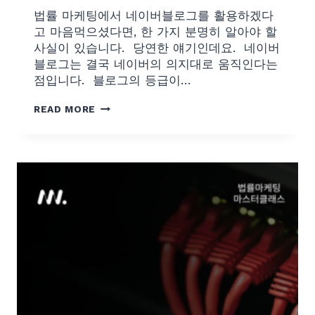
법률 마케팅에서 네이버블로그를 활용하겠다
고 마음먹으셨다면, 한 가지 분명히 알아야 할
사실이 있습니다. ​ 당연한 얘기인데요. ​ 네이버
블로그는 결국 네이버의 의지대로 움직인다는
점입니다. ​ 블로그의 등급이…
C
READ MORE
H
A
P
T
E
R
4
-
3
커
리
큘