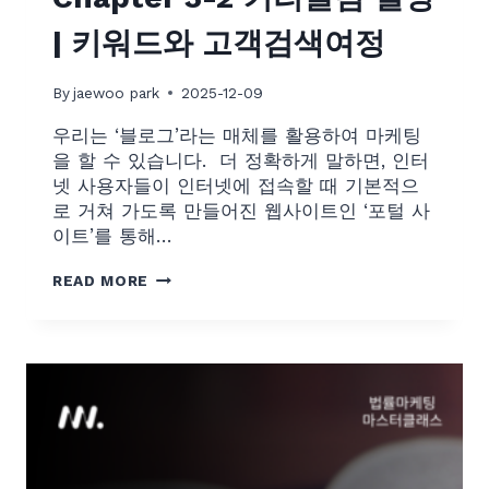
제
| 키워드와 고객검색여정
작
법
By
jaewoo park
2025-12-09
우리는 ‘블로그’라는 매체를 활용하여 마케팅
을 할 수 있습니다. ​ 더 정확하게 말하면, 인터
넷 사용자들이 인터넷에 접속할 때 기본적으
로 거쳐 가도록 만들어진 웹사이트인 ‘포털 사
이트’를 통해…
C
READ MORE
H
A
P
T
E
R
3
-