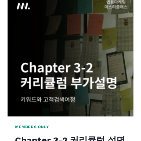
E
R
3
-
3
커
리
큘
럼
설
명
|
법
률
마
케
팅
콘
MEMBERS ONLY
텐
Chapter 3-2 커리큘럼 설명
츠