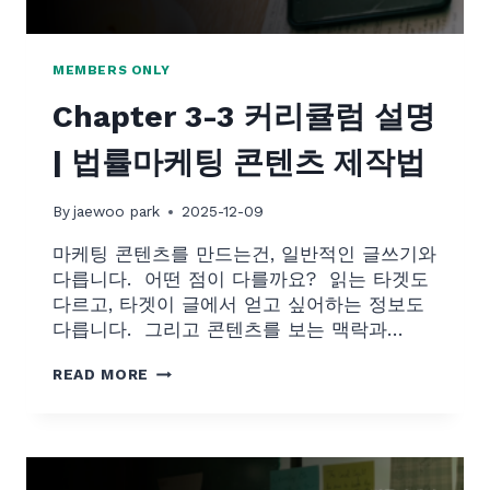
활
용
한
MEMBERS ONLY
법
Chapter 3-3 커리큘럼 설명
률
마
| 법률마케팅 콘텐츠 제작법
케
팅
By
jaewoo park
2025-12-09
마케팅 콘텐츠를 만드는건, 일반적인 글쓰기와
다릅니다. ​ 어떤 점이 다를까요? ​ 읽는 타겟도
다르고, 타겟이 글에서 얻고 싶어하는 정보도
다릅니다. ​ 그리고 콘텐츠를 보는 맥락과…
C
READ MORE
H
A
P
T