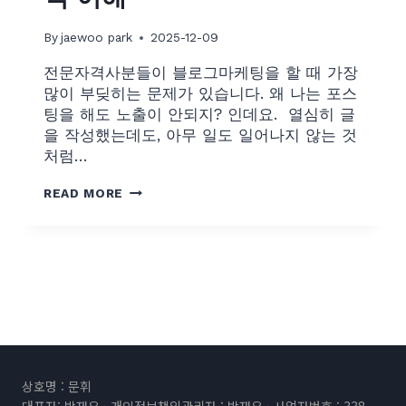
By
jaewoo park
2025-12-09
전문자격사분들이 블로그마케팅을 할 때 가장
많이 부딪히는 문제가 있습니다. 왜 나는 포스
팅을 해도 노출이 안되지? 인데요. ​ 열심히 글
을 작성했는데도, 아무 일도 일어나지 않는 것
처럼…
C
READ MORE
H
A
P
T
E
R
3
-
1
상호명 : 문휘
커