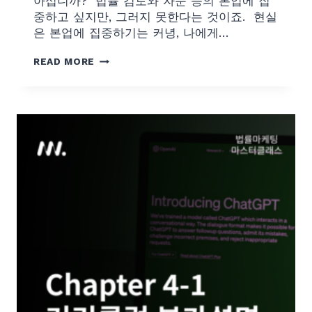
아십니까? ​ 법률 검토와 자문 등의 본업에 집
중하고 싶지만, 그러지 못한다는 것이죠. ​ 현실
은 본업에 집중하기는 커녕, 나에게…
C
READ MORE
H
A
P
T
E
R
4
-
2
커
리
큘
럼
설
명