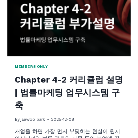
럼
설
명
|
광
고
채
널
과
업
MEMBERS ONLY
무
Chapter 4-2 커리큘럼 설명
조
직
| 법률마케팅 업무시스템 구
확
장
축
By
jaewoo park
2025-12-09
개업을 하면 가장 먼저 부딪히는 현실이 뭔지