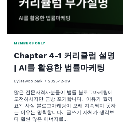
|
법
률
마
케
팅
업
MEMBERS ONLY
무
Chapter 4-1 커리큘럼 설명
시
스
| AI를 활용한 법률마케팅
템
구
By
jaewoo park
2025-12-09
축
많은 전문자격사분들이 법률 블로그마케팅에
도전하시지만 금방 포기합니다. ​ 이유가 뭘까
요? ​ 사실 블로그마케팅이 오래 지속되지 못하
는 이유는 명확합니다. ​ 글쓰기 자체가 생각보
다 훨씬 많은 에너지를…