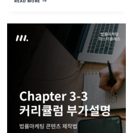
C
READ MORE
H
A
P
T
E
R
4
-
1
커
리
큘
럼
설
명
|
A
I
를