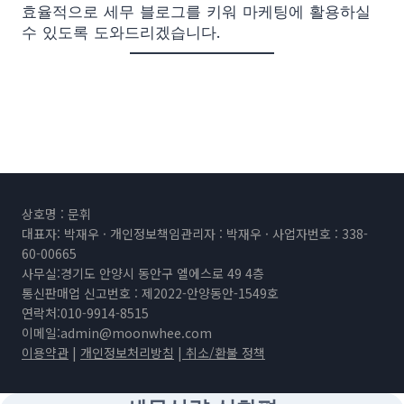
효율적으로 세무 블로그를 키워 마케팅에 활용하실
수 있도록 도와드리겠습니다.
상호명 : 문휘
대표자: 박재우 · 개인정보책임관리자 : 박재우 · 사업자번호 : 338-
60-00665
사무실:경기도 안양시 동안구 엘에스로 49 4층
통신판매업 신고번호 : 제2022-안양동안-1549호
연락처:010-9914-8515
이메일:
admin@moonwhee.com
이용약관
|
개인정보처리방침
|
취소/환불 정책